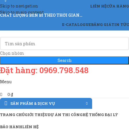
0
Skip to navigation
LIÊN HỆ
CỬA HÀNG
Skip to main content
CHẤT LƯỢNG BỀN BỈ THEO THỜI GIAN…
E-CATALOGUE
BẢNG GIÁ
TIN TỨC
Chọn nhóm
Search
Đặt hàng: 0969.798.548
Menu
0
₫
SẢN PHẨM & DỊCH VỤ
TRANG CHỦ
GIỚI THIỆU
DỰ ÁN THI CÔNG
HỆ THỐNG ĐẠI LÝ
BẢO HÀNH
LIÊN HỆ