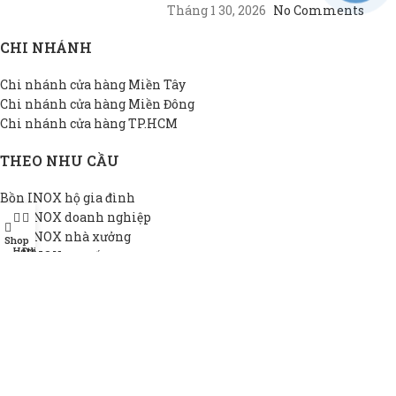
Tháng 1 30, 2026
No Comments
CHI NHÁNH
Chi nhánh cửa hàng Miền Tây
Chi nhánh cửa hàng Miền Đông
Chi nhánh cửa hàng TP.HCM
THEO NHU CẦU
Bồn INOX hộ gia đình
Bồn INOX doanh nghiệp
Bồn INOX nhà xưởng
Shop
Hotline
Đại lý
Bồn INOX cao cấp
Bồn INOX thiết kế riêng
Bồn INOX giá rẻ
THÔNG TIN DAPHA
Giới thiệu DAPHA
Chính sách bảo hành