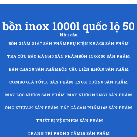
bồn inox 1000l quốc lộ 50
Nhu cầu
BỒN GIẢM GIÁ
7 SẢN PHẨM
PHỤ KIỆN KHÁC
0 SẢN PHẨM
TRA CỨU BẢO HÀNH
0 SẢN PHẨM
BỒN INOX
50 SẢN PHẨM
BÁN CHẠY
8 SẢN PHẨM
BỒN CẦU LIỀN KHỐI
0 SẢN PHẨM
COMBO GIÁ TỐT
10 SẢN PHẨM
INOX CUỘN
0 SẢN PHẨM
MÁY LỌC NƯỚC
9 SẢN PHẨM
MÁY NƯỚC NÓNG
7 SẢN PHẨM
ỐNG NHỰA
39 SẢN PHẨM
TẤT CẢ SẢN PHẨM
145 SẢN PHẨM
THIẾT BỊ VỆ SINH
36 SẢN PHẨM
TRANG TRÍ PHÒNG TẮM
15 SẢN PHẨM