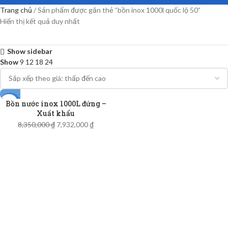
Trang chủ
Sản phẩm được gắn thẻ “bồn inox 1000l quốc lộ 50”
Hiển thị kết quả duy nhất
Show sidebar
Show
9
12
18
24
Bồn nước inox 1000L đứng –
-5%
Xuất khẩu
8,350,000
₫
7,932,000
₫