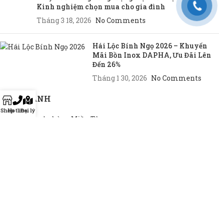
Kinh nghiệm chọn mua cho gia đình
Tháng 3 18, 2026
No Comments
Hái Lộc Bính Ngọ 2026 – Khuyến
Mãi Bồn Inox DAPHA, Ưu Đãi Lên
Đến 26%
Tháng 1 30, 2026
No Comments
CHI NHÁNH
Shop
Hotline
Đại lý
Chi nhánh cửa hàng Miền Tây
Chi nhánh cửa hàng Miền Đông
Chi nhánh cửa hàng TP.HCM
THEO NHU CẦU
Bồn INOX hộ gia đình
Bồn INOX doanh nghiệp
Bồn INOX nhà xưởng
Bồn INOX cao cấp