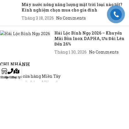
Máy nước nóng năng lượng mặt trời loại nào tốt?
Kinh nghiệm chọn mua cho gia đình
Tháng 3 18, 2026
No Comments
Hái Lộc Bính Ngọ 2026 – Khuyến
Mãi Bồn Inox DAPHA, Ưu Đãi Lên
Đến 26%
Tháng 1 30, 2026
No Comments
CHI NHÁNH
Chi nhánh cửa hàng Miền Tây
Shop
Hotline
Đại lý
Chi nhánh cửa hàng Miền Đông
Chi nhánh cửa hàng TP.HCM
THEO NHU CẦU
Bồn INOX hộ gia đình
Bồn INOX doanh nghiệp
Bồn INOX nhà xưởng