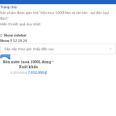
Trang chủ
Sản phẩm được gắn thẻ “bồn inox 1000l liên xã tân kim - qui đức (qui
đức)”
Hiển thị kết quả duy nhất
Show sidebar
Show
9
12
18
24
Bồn nước inox 1000L đứng –
-5%
Xuất khẩu
7,932,000
₫
8,350,000
₫