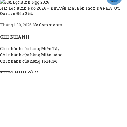
Hái Lộc Bính Ngọ 2026 – Khuyến Mãi Bồn Inox DAPHA, Ưu
Đãi Lên Đến 26%
Tháng 1 30, 2026
No Comments
CHI NHÁNH
Chi nhánh cửa hàng Miền Tây
Chi nhánh cửa hàng Miền Đông
Chi nhánh cửa hàng TP.HCM
THEO NHU CẦU
Bồn INOX hộ gia đình
Bồn INOX doanh nghiệp
Bồn INOX nhà xưởng
Bồn INOX cao cấp
Bồn INOX thiết kế riêng
Bồn INOX giá rẻ