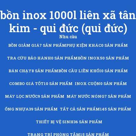
bồn inox 1000l liên xã tân
kim - qui đức (qui đức)
Nhu cầu
BỒN GIẢM GIÁ
7 SẢN PHẨM
PHỤ KIỆN KHÁC
0 SẢN PHẨM
TRA CỨU BẢO HÀNH
0 SẢN PHẨM
BỒN INOX
50 SẢN PHẨM
BÁN CHẠY
8 SẢN PHẨM
BỒN CẦU LIỀN KHỐI
0 SẢN PHẨM
COMBO GIÁ TỐT
10 SẢN PHẨM
INOX CUỘN
0 SẢN PHẨM
MÁY LỌC NƯỚC
9 SẢN PHẨM
MÁY NƯỚC NÓNG
7 SẢN PHẨM
ỐNG NHỰA
39 SẢN PHẨM
TẤT CẢ SẢN PHẨM
145 SẢN PHẨM
THIẾT BỊ VỆ SINH
36 SẢN PHẨM
TRANG TRÍ PHÒNG TẮM
15 SẢN PHẨM