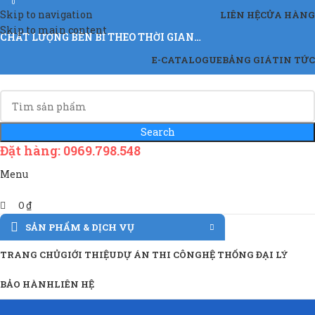
0
Skip to navigation
LIÊN HỆ
CỬA HÀNG
Skip to main content
CHẤT LƯỢNG BỀN BỈ THEO THỜI GIAN…
E-CATALOGUE
BẢNG GIÁ
TIN TỨC
Search
Đặt hàng: 0969.798.548
Menu
0
₫
SẢN PHẨM & DỊCH VỤ
TRANG CHỦ
GIỚI THIỆU
DỰ ÁN THI CÔNG
HỆ THỐNG ĐẠI LÝ
BẢO HÀNH
LIÊN HỆ