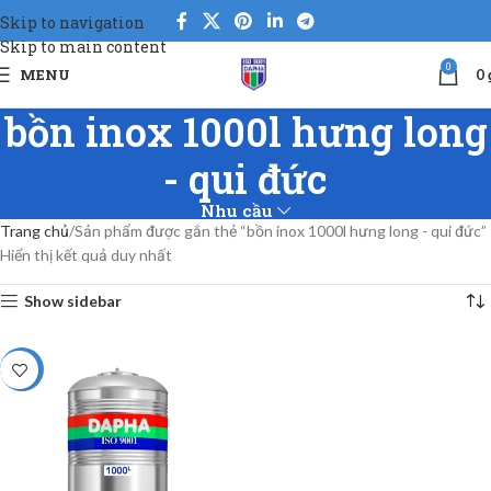
Skip to navigation
Skip to main content
0
MENU
0
bồn inox 1000l hưng long
- qui đức
Nhu cầu
Trang chủ
Sản phẩm được gắn thẻ “bồn inox 1000l hưng long - qui đức”
Hiển thị kết quả duy nhất
Show sidebar
-5%