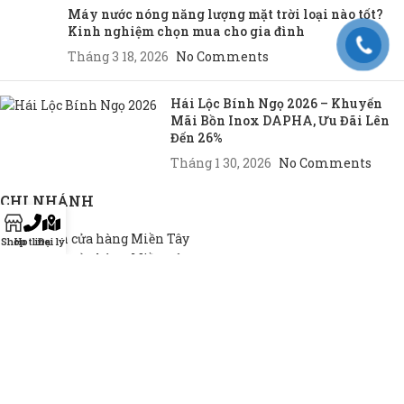
Máy nước nóng năng lượng mặt trời loại nào tốt?
Kinh nghiệm chọn mua cho gia đình
Tháng 3 18, 2026
No Comments
Hái Lộc Bính Ngọ 2026 – Khuyến
Mãi Bồn Inox DAPHA, Ưu Đãi Lên
Đến 26%
Tháng 1 30, 2026
No Comments
CHI NHÁNH
Chi nhánh cửa hàng Miền Tây
Shop
Hotline
Đại lý
Chi nhánh cửa hàng Miền Đông
Chi nhánh cửa hàng TP.HCM
THEO NHU CẦU
Bồn INOX hộ gia đình
Bồn INOX doanh nghiệp
Bồn INOX nhà xưởng