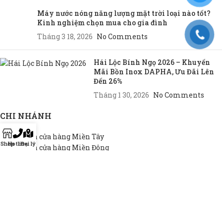
Máy nước nóng năng lượng mặt trời loại nào tốt?
Kinh nghiệm chọn mua cho gia đình
Tháng 3 18, 2026
No Comments
Hái Lộc Bính Ngọ 2026 – Khuyến
Mãi Bồn Inox DAPHA, Ưu Đãi Lên
Đến 26%
Tháng 1 30, 2026
No Comments
CHI NHÁNH
Chi nhánh cửa hàng Miền Tây
Shop
Hotline
Đại lý
Chi nhánh cửa hàng Miền Đông
Chi nhánh cửa hàng TP.HCM
THEO NHU CẦU
Bồn INOX hộ gia đình
Bồn INOX doanh nghiệp
Bồn INOX nhà xưởng