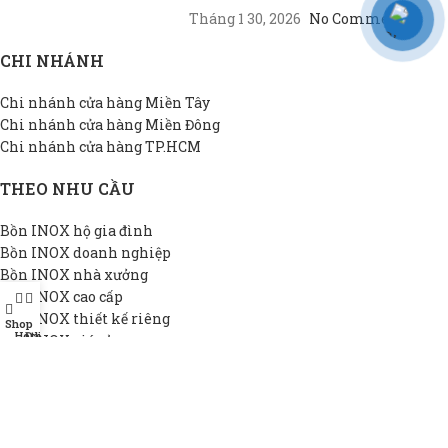
Tháng 1 30, 2026
No Comments
CHI NHÁNH
Chi nhánh cửa hàng Miền Tây
Chi nhánh cửa hàng Miền Đông
Chi nhánh cửa hàng TP.HCM
THEO NHU CẦU
Bồn INOX hộ gia đình
Bồn INOX doanh nghiệp
Bồn INOX nhà xưởng
Bồn INOX cao cấp
Bồn INOX thiết kế riêng
Shop
Hotline
Đại lý
Bồn INOX giá rẻ
THÔNG TIN DAPHA
Giới thiệu DAPHA
Chính sách bảo hành