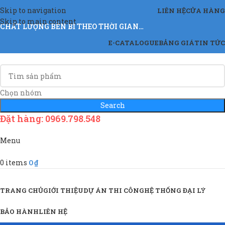
Skip to navigation
LIÊN HỆ
CỬA HÀNG
Skip to main content
CHẤT LƯỢNG BỀN BỈ THEO THỜI GIAN…
E-CATALOGUE
BẢNG GIÁ
TIN TỨC
Chọn nhóm
Search
Đặt hàng: 0969.798.548
Menu
0
items
0
₫
Sản Phẩm & Dịch Vụ
TRANG CHỦ
GIỚI THIỆU
DỰ ÁN THI CÔNG
HỆ THỐNG ĐẠI LÝ
BẢO HÀNH
LIÊN HỆ