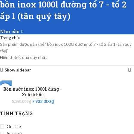
bồn inox 1000l đường tổ 7 - tổ 2
ấp 1 (tân quý tây)
Nhu cầu
Trang chủ
Sản phẩm được gắn thẻ “bồn inox 1000l đường tổ 7 - tổ 2 ấp 1 (tân quý
tây)”
Hiển thị kết quả duy nhất
Show sidebar
Bồn nước inox 1000L đứng –
-5%
Xuất khẩu
7,932,000
₫
8,350,000
₫
TÌNH TRẠNG
On sale
In stock