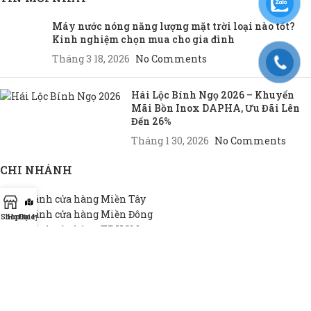
Máy nước nóng năng lượng mặt trời loại nào tốt?
Kinh nghiệm chọn mua cho gia đình
Tháng 3 18, 2026
No Comments
Hái Lộc Bính Ngọ 2026 – Khuyến
Mãi Bồn Inox DAPHA, Ưu Đãi Lên
Đến 26%
Tháng 1 30, 2026
No Comments
CHI NHÁNH
Chi nhánh cửa hàng Miền Tây
Chi nhánh cửa hàng Miền Đông
Shop
Hotline
Đại lý
Chi nhánh cửa hàng TP.HCM
THEO NHU CẦU
Bồn INOX hộ gia đình
Bồn INOX doanh nghiệp