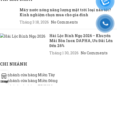
Máy nước nóng năng lượng mặt trời loại nào tốt?
Kinh nghiệm chọn mua cho gia đình
Tháng 3 18, 2026
No Comments
Hái Lộc Bính Ngọ 2026 – Khuyến
Mãi Bồn Inox DAPHA, Ưu Đãi Lên
Đến 26%
Tháng 1 30, 2026
No Comments
CHI NHÁNH
Chi nhánh cửa hàng Miền Tây
Chi nhánh cửa hàng Miền Đông
Shop
Hotline
Đại lý
Chi nhánh cửa hàng TP.HCM
THEO NHU CẦU
Bồn INOX hộ gia đình
Bồn INOX doanh nghiệp