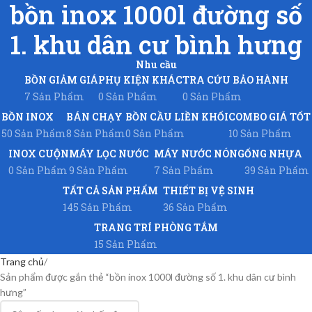
bồn inox 1000l đường số
1. khu dân cư bình hưng
Nhu cầu
BỒN GIẢM GIÁ
PHỤ KIỆN KHÁC
TRA CỨU BẢO HÀNH
7 Sản Phẩm
0 Sản Phẩm
0 Sản Phẩm
BỒN INOX
BÁN CHẠY
BỒN CẦU LIỀN KHỐI
COMBO GIÁ TỐT
50 Sản Phẩm
8 Sản Phẩm
0 Sản Phẩm
10 Sản Phẩm
INOX CUỘN
MÁY LỌC NƯỚC
MÁY NƯỚC NÓNG
ỐNG NHỰA
0 Sản Phẩm
9 Sản Phẩm
7 Sản Phẩm
39 Sản Phẩm
TẤT CẢ SẢN PHẨM
THIẾT BỊ VỆ SINH
145 Sản Phẩm
36 Sản Phẩm
TRANG TRÍ PHÒNG TẮM
15 Sản Phẩm
Trang chủ
Sản phẩm được gắn thẻ “bồn inox 1000l đường số 1. khu dân cư bình
hưng”