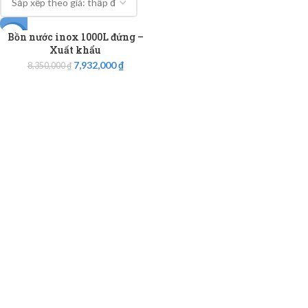
Bồn nước inox 1000L đứng –
-5%
Xuất khẩu
7,932,000
₫
8,350,000
₫