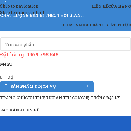
0
Skip to navigation
LIÊN HỆ
CỬA HÀNG
Skip to main content
CHẤT LƯỢNG BỀN BỈ THEO THỜI GIAN…
E-CATALOGUE
BẢNG GIÁ
TIN TỨC
Đặt hàng: 0969.798.548
Menu
0
₫
SẢN PHẨM & DỊCH VỤ
TRANG CHỦ
GIỚI THIỆU
DỰ ÁN THI CÔNG
HỆ THỐNG ĐẠI LÝ
BẢO HÀNH
LIÊN HỆ