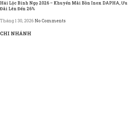
Hái Lộc Bính Ngọ 2026 – Khuyến Mãi Bồn Inox DAPHA, Ưu
Đãi Lên Đến 26%
Tháng 1 30, 2026
No Comments
CHI NHÁNH
Chi nhánh cửa hàng Miền Tây
Chi nhánh cửa hàng Miền Đông
Chi nhánh cửa hàng TP.HCM
THEO NHU CẦU
Bồn INOX hộ gia đình
Bồn INOX doanh nghiệp
Bồn INOX nhà xưởng
Bồn INOX cao cấp
Bồn INOX thiết kế riêng
Bồn INOX giá rẻ
THÔNG TIN DAPHA