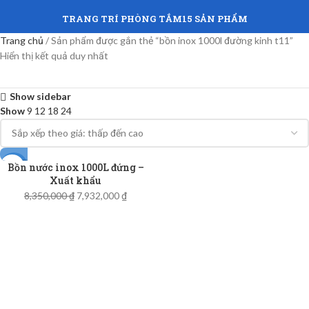
TRANG TRÍ PHÒNG TẮM
15 SẢN PHẨM
Trang chủ
Sản phẩm được gắn thẻ “bồn inox 1000l đường kinh t11”
Hiển thị kết quả duy nhất
Show sidebar
Show
9
12
18
24
Bồn nước inox 1000L đứng –
-5%
Xuất khẩu
8,350,000
₫
7,932,000
₫