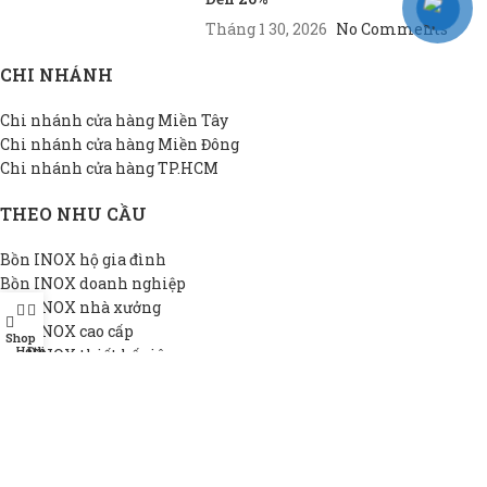
Tháng 1 30, 2026
No Comments
CHI NHÁNH
Chi nhánh cửa hàng Miền Tây
Chi nhánh cửa hàng Miền Đông
Chi nhánh cửa hàng TP.HCM
THEO NHU CẦU
Bồn INOX hộ gia đình
Bồn INOX doanh nghiệp
Bồn INOX nhà xưởng
Bồn INOX cao cấp
Shop
Hotline
Đại lý
Bồn INOX thiết kế riêng
Bồn INOX giá rẻ
THÔNG TIN DAPHA
Giới thiệu DAPHA