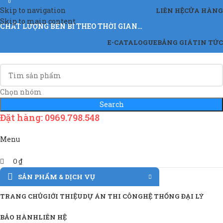
0
Skip to navigation
LIÊN HỆ
CỬA HÀNG
Skip to main content
CHẤT LƯỢNG BỀN BỈ THEO THỜI GIAN…
E-CATALOGUE
BẢNG GIÁ
TIN TỨC
Chọn nhóm
Search
Đặt hàng: 0969.798.548
Menu
0
₫
SẢN PHẨM & DỊCH VỤ
TRANG CHỦ
GIỚI THIỆU
DỰ ÁN THI CÔNG
HỆ THỐNG ĐẠI LÝ
BẢO HÀNH
LIÊN HỆ