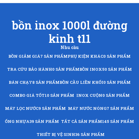
bồn inox 1000l đường
kinh t11
Nhu cầu
BỒN GIẢM GIÁ
7 SẢN PHẨM
PHỤ KIỆN KHÁC
0 SẢN PHẨM
TRA CỨU BẢO HÀNH
0 SẢN PHẨM
BỒN INOX
50 SẢN PHẨM
BÁN CHẠY
8 SẢN PHẨM
BỒN CẦU LIỀN KHỐI
0 SẢN PHẨM
COMBO GIÁ TỐT
10 SẢN PHẨM
INOX CUỘN
0 SẢN PHẨM
MÁY LỌC NƯỚC
9 SẢN PHẨM
MÁY NƯỚC NÓNG
7 SẢN PHẨM
ỐNG NHỰA
39 SẢN PHẨM
TẤT CẢ SẢN PHẨM
145 SẢN PHẨM
THIẾT BỊ VỆ SINH
36 SẢN PHẨM