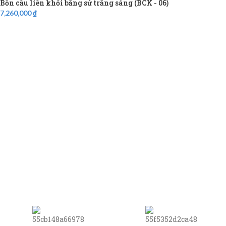
Bồn cầu liền khối bằng sứ trắng sáng (BCK - 06)
7,260,000
₫