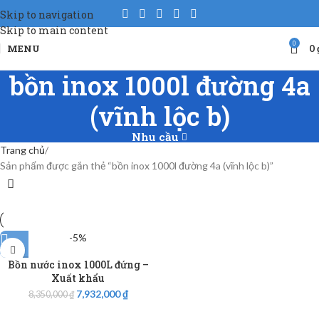
Skip to navigation
Skip to main content
0
MENU
0
bồn inox 1000l đường 4a
(vĩnh lộc b)
Nhu cầu
Trang chủ
Sản phẩm được gắn thẻ “bồn inox 1000l đường 4a (vĩnh lộc b)”
-5%
Bồn nước inox 1000L đứng –
Xuất khẩu
7,932,000
₫
8,350,000
₫