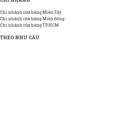
Chi nhánh cửa hàng Miền Tây
Chi nhánh cửa hàng Miền Đông
Chi nhánh cửa hàng TP.HCM
THEO NHU CẦU
Bồn INOX hộ gia đình
Bồn INOX doanh nghiệp
Bồn INOX nhà xưởng
Bồn INOX cao cấp
Bồn INOX thiết kế riêng
Bồn INOX giá rẻ
THÔNG TIN DAPHA
Giới thiệu DAPHA
Chính sách bảo hành
Hệ thống đại lý
Chính sách bảo mật