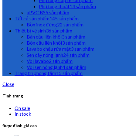
Phụ tùng cấp
16 sản phẩm
Phụ tùng thoát
13 sản phẩm
uPVC BS
5 sản phẩm
Tất cả sản phẩm
145 sản phẩm
Bồn inox đứng
22 sản phẩm
Thiết bị vệ sinh
36 sản phẩm
Bàn cầu liền khối
3 sản phẩm
Bồn cầu liền khối
3 sản phẩm
Lavabo chậu rửa mặt
3 sản phẩm
Sen cây nóng lạnh
24 sản phẩm
Vòi lavabo
2 sản phẩm
Vòi sen nóng lạnh
4 sản phẩm
Trang trí phòng tắm
15 sản phẩm
Close
Tình trạng
On sale
In stock
Được đánh giá cao