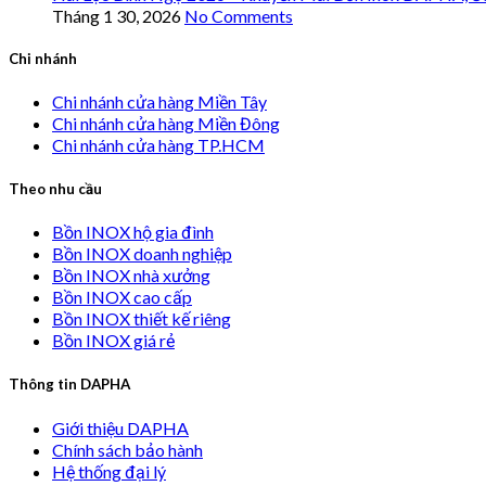
Tháng 1 30, 2026
No Comments
Chi nhánh
Chi nhánh cửa hàng Miền Tây
Chi nhánh cửa hàng Miền Đông
Chi nhánh cửa hàng TP.HCM
Theo nhu cầu
Bồn INOX hộ gia đình
Bồn INOX doanh nghiệp
Bồn INOX nhà xưởng
Bồn INOX cao cấp
Bồn INOX thiết kế riêng
Bồn INOX giá rẻ
Thông tin DAPHA
Giới thiệu DAPHA
Chính sách bảo hành
Hệ thống đại lý