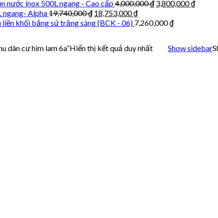
n nước inox 500L ngang - Cao cấp
4,000,000
₫
3,800,000
₫
L ngang- Alpha
19,740,000
₫
18,753,000
₫
 liền khối bằng sứ trắng sáng (BCK - 06)
7,260,000
₫
u dân cư him lam 6a”
Hiển thị kết quả duy nhất
Show sidebar
S