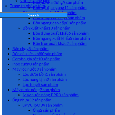
Vòi sen nóng lạnh
Bồn nội địa đứng
9 sản phẩm
Trang trí phòng tắm
Bồn nội địa ngang
11 sản phẩm
Bồn nước cao cấp
17 sản phẩm
Search
Bồn đứng cao cấp
9 sản phẩm
Bồn ngang cao cấp
8 sản phẩm
Bồn xuất khẩu
13 sản phẩm
Bồn đứng xuất khẩu
6 sản phẩm
Bồn ngang xuất khẩu
5 sản phẩm
Bồn tròn xuất khẩu
2 sản phẩm
Bán chạy
8 sản phẩm
Bồn cầu liền khối
0 sản phẩm
Combo giá tốt
10 sản phẩm
Inox cuộn
0 sản phẩm
Máy lọc nước
9 sản phẩm
Lọc dưới bồn
1 sản phẩm
Lọc nóng lạnh
2 sản phẩm
Lọc tổng
5 sản phẩm
Máy nước nóng
7 sản phẩm
Máy nước nóng PPR
0 sản phẩm
Ống nhựa
39 sản phẩm
uPVC ISO
34 sản phẩm
Ống
2 sản phẩm