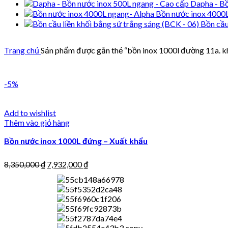
Dapha - Bồ
Bồn nước inox 4000
Bồn cầu
Trang chủ
Sản phẩm được gắn thẻ “bồn inox 1000l đường 11a. kh
-5%
Add to wishlist
Thêm vào giỏ hàng
Bồn nước inox 1000L đứng – Xuất khẩu
8,350,000
₫
7,932,000
₫