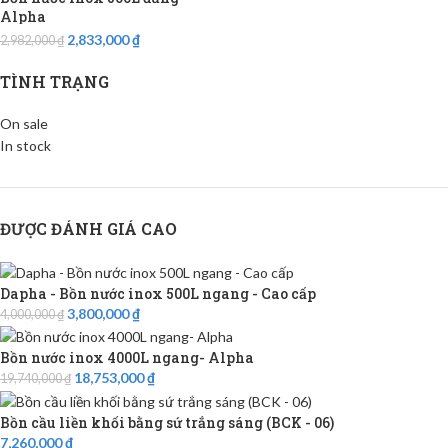
Alpha
2,833,000
₫
2,982,000
₫
TÌNH TRẠNG
On sale
In stock
ĐƯỢC ĐÁNH GIÁ CAO
Dapha - Bồn nước inox 500L ngang - Cao cấp
3,800,000
₫
4,000,000
₫
Bồn nước inox 4000L ngang- Alpha
18,753,000
₫
19,740,000
₫
Bồn cầu liền khối bằng sứ trắng sáng (BCK - 06)
7,260,000
₫