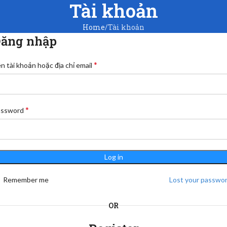
Tài khoản
Home
Tài khoản
ăng nhập
*
n tài khoản hoặc địa chỉ email
*
assword
Log in
Remember me
Lost your passwo
OR