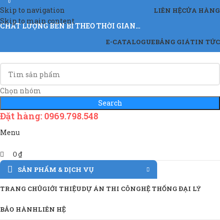
0
Skip to navigation
LIÊN HỆ
CỬA HÀNG
Skip to main content
CHẤT LƯỢNG BỀN BỈ THEO THỜI GIAN…
E-CATALOGUE
BẢNG GIÁ
TIN TỨC
Chọn nhóm
Search
Đặt hàng: 0969.798.548
Menu
0
₫
SẢN PHẨM & DỊCH VỤ
TRANG CHỦ
GIỚI THIỆU
DỰ ÁN THI CÔNG
HỆ THỐNG ĐẠI LÝ
BẢO HÀNH
LIÊN HỆ