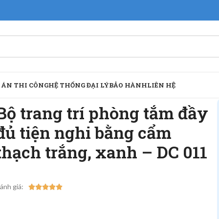
 ÁN THI CÔNG
HỆ THỐNG ĐẠI LÝ
BẢO HÀNH
LIÊN HỆ
Bộ trang trí phòng tắm đầy
đủ tiện nghi bằng cẩm
thạch trắng, xanh – DC 011
ánh giá:




