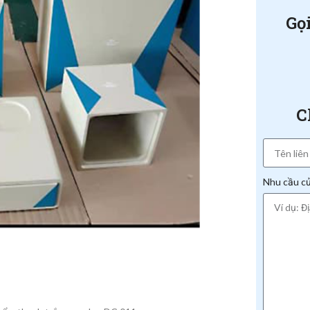
Gọ
C
Nhu cầu c