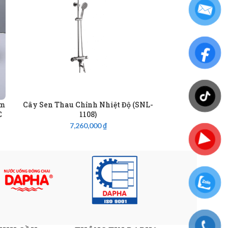
ắm
Cây Sen Thau Chỉnh Nhiệt Độ (SNL-
C
1108)
7,260,000
₫