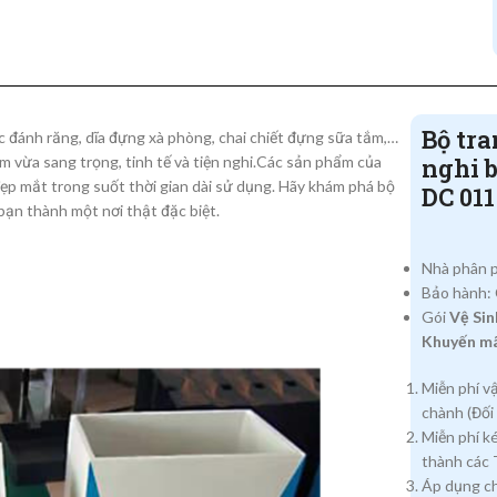
Bộ tra
 đánh răng, dĩa đựng xà phòng, chai chiết đựng sữa tắm,…
ừa sang trọng, tinh tế và tiện nghi.Các sản phẩm của
nghi 
ẹp mắt trong suốt thời gian dài sử dụng. Hãy khám phá bộ
DC 011
ạn thành một nơi thật đặc biệt.
Nhà phân 
Bảo hành:
Gói
Vệ Sin
Khuyến mã
Miễn phí v
chành (Đối 
Miễn phí k
thành các T
Áp dụng ch