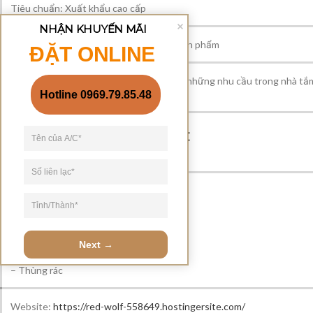
Tiêu chuẩn: Xuất khẩu cao cấp
NHẬN KHUYẾN MÃI
Số lượng sản phẩm có trong combo: 8 sản phẩm
ĐẶT ONLINE
Công dụng: Vừa là sản phẩm giúp tối ưu những nhu cầu trong nhà tắm
sang trọng và tiện nghi hơn.
Hotline 0969.79.85.48
Bộ sản phẩm bao gồm:
– Hộp đựng bàn chải đánh răng
– Hộp đựng khăn giấy
– Hộp đựng tăm bông
– Dĩa đựng xà phòng
– Cốc đánh răng
Next →
– Bình đựng xà phòng
– Thùng rác
Website:
https://red-wolf-558649.hostingersite.com/