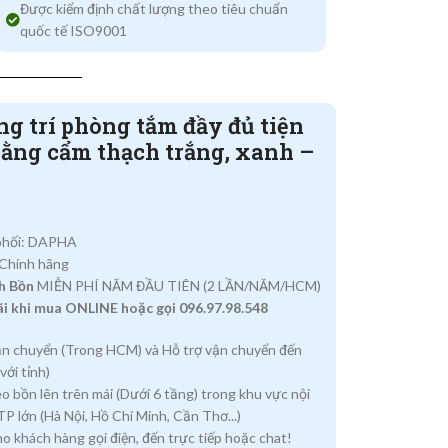
Được kiểm định chất lượng theo tiêu chuẩn
quốc tế ISO9001
ng trí phòng tắm đầy đủ tiện
bằng cẩm thạch trắng, xanh –
phối: DAPHA
 Chính hãng
h Bồn
MIỄN PHÍ NĂM ĐẦU TIÊN (2 LẦN/NĂM/HCM)
i khi mua ONLINE hoặc gọi 096.97.98.548
ận chuyển (Trong HCM) và Hỗ trợ vận chuyển đến
với tỉnh)
éo bồn lên trên mái (Dưới 6 tầng) trong khu vực nội
P lớn (Hà Nội, Hồ Chí Minh, Cần Thơ...)
o khách hàng gọi điện, đến trực tiếp hoặc chat!