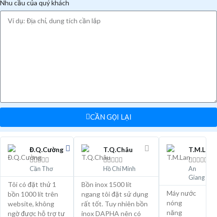
Nhu cầu của quý khách
CẦN GỌI LẠI
Đ.Q.Cường
T.Q.Châu
T.M.Lan















Cần Thơ
Hồ Chí Minh
An
Giang
Tôi có đặt thử 1
Bồn inox 1500 lít
Máy nước
bồn 1000 lít trên
ngang tôi đặt sử dụng
nóng
website, không
rất tốt. Tuy nhiên bồn
năng
ngờ được hỗ trợ tư
inox DAPHA nên có