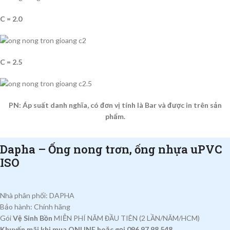
C = 2.0
C = 2.5
PN: Áp suất danh nghĩa, có đơn vị tính là Bar và được in trên sản
phẩm.
Dapha – Ống nong trơn, ống nhựa uPVC
ISO
Nhà phân phối: DAPHA
Bảo hành: Chính hãng
Gói
Vệ Sinh Bồn
MIỄN PHÍ NĂM ĐẦU TIÊN (2 LẦN/NĂM/HCM)
Khuyến mãi khi mua ONLINE hoặc gọi 096.97.98.548