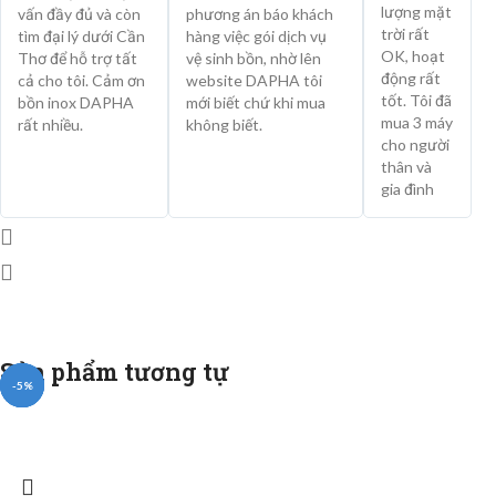
lượng mặt
vấn đầy đủ và còn
phương án báo khách
trời rất
tìm đại lý dưới Cần
hàng việc gói dịch vụ
OK, hoạt
Thơ để hỗ trợ tất
vệ sinh bồn, nhờ lên
động rất
cả cho tôi. Cảm ơn
website DAPHA tôi
tốt. Tôi đã
bồn inox DAPHA
mới biết chứ khi mua
mua 3 máy
rất nhiều.
không biết.
cho người
thân và
gia đình
Sản phẩm tương tự
-5%
-5%
-5%
-5%