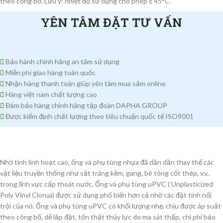
theo công bố. Lưu ý: nhiệt độ sử dụng cho phép ≤ 45°C.
YÊN TÂM ĐẶT TƯ VẤN
Bảo hành chính hãng an tâm sử dụng
Miễn phí giao hàng toàn quốc
Nhận hàng thanh toán giúp yên tâm mua sắm online
Hàng việt nam chất lượng cao
Đảm bảo hàng chính hãng tập đoàn DAPHA GROUP
Được kiểm định chất lượng theo tiêu chuẩn quốc tế ISO9001
Nhờ tính linh hoạt cao, ống và phụ tùng nhựa đã dần dần thay thế các
vật liệu truyền thống như sắt tráng kẽm, gang, bê tông cốt thép, v.v..
trong lĩnh vực cấp thoát nước. Ống và phụ tùng uPVC ( Unplasticized
Poly Vinyl Clorua) được sử dụng phổ biến hơn cả nhờ các đặt tính nổi
trội của nó. Ống và phụ tùng uPVC có khối lượng nhẹ, chịu được áp suất
theo công bố, dễ lắp đặt, tổn thất thủy lực do ma sát thấp, chi phí bảo