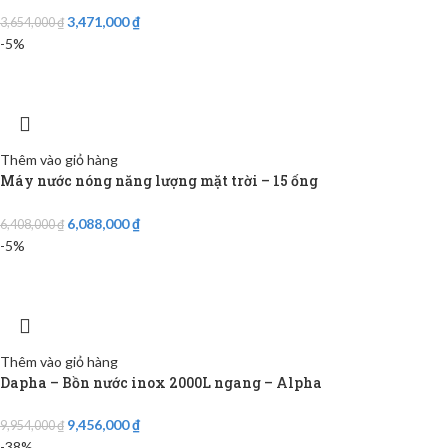
3,471,000
₫
3,654,000
₫
-5%
Thêm vào giỏ hàng
Máy nước nóng năng lượng mặt trời – 15 ống
6,088,000
₫
6,408,000
₫
-5%
Thêm vào giỏ hàng
Dapha – Bồn nước inox 2000L ngang – Alpha
9,456,000
₫
9,954,000
₫
-38%