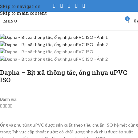
Skip to navigation
Skip to main content
0
MENU
0
Dapha – Bịt xã thông tắc, ống nhựa uPVC
ISO
Đánh giá:





Ống và phụ tùng uPVC được sản xuất theo tiêu chuẩn ISO hệ mét dùng
trong lĩnh vực cấp thoát nước; có khối lượng nhẹ và chịu được áp suất