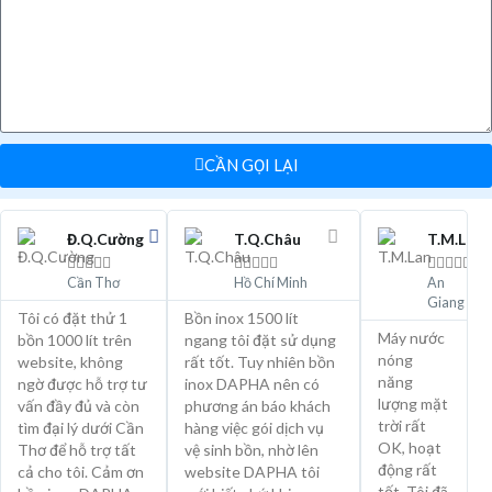
CẦN GỌI LẠI
Đ.Q.Cường
T.Q.Châu
T.M.Lan















Cần Thơ
Hồ Chí Minh
An
Giang
Tôi có đặt thử 1
Bồn inox 1500 lít
Máy nước
bồn 1000 lít trên
ngang tôi đặt sử dụng
nóng
website, không
rất tốt. Tuy nhiên bồn
năng
ngờ được hỗ trợ tư
inox DAPHA nên có
lượng mặt
vấn đầy đủ và còn
phương án báo khách
trời rất
tìm đại lý dưới Cần
hàng việc gói dịch vụ
OK, hoạt
Thơ để hỗ trợ tất
vệ sinh bồn, nhờ lên
động rất
cả cho tôi. Cảm ơn
website DAPHA tôi
tốt. Tôi đã