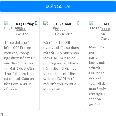
CẦN GỌI LẠI
Đ.Q.Cường
T.Q.Châu
T.M.Lan















Cần Thơ
Hồ Chí Minh
An
Giang
Tôi có đặt thử 1
Bồn inox 1500 lít
Máy nước
bồn 1000 lít trên
ngang tôi đặt sử dụng
nóng
website, không
rất tốt. Tuy nhiên bồn
năng
ngờ được hỗ trợ tư
inox DAPHA nên có
lượng mặt
vấn đầy đủ và còn
phương án báo khách
trời rất
tìm đại lý dưới Cần
hàng việc gói dịch vụ
OK, hoạt
Thơ để hỗ trợ tất
vệ sinh bồn, nhờ lên
động rất
cả cho tôi. Cảm ơn
website DAPHA tôi
tốt. Tôi đã
bồn inox DAPHA
mới biết chứ khi mua
mua 3 máy
rất nhiều.
không biết.
cho người
thân và
gia đình