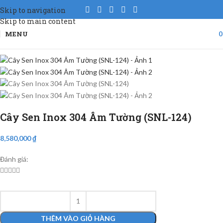
Skip to navigation
Skip to main content
MENU
Cây Sen Inox 304 Âm Tường (SNL-124)
8,580,000
₫
Đánh giá:





THÊM VÀO GIỎ HÀNG