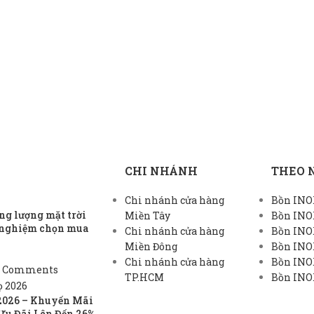
CHI NHÁNH
THEO 
Chi nhánh cửa hàng
Bồn INOX
g lượng mặt trời
Miền Tây
Bồn INO
h nghiệm chọn mua
Chi nhánh cửa hàng
Bồn INO
Miền Đông
Bồn INO
Chi nhánh cửa hàng
Bồn INOX
 Comments
TP.HCM
Bồn INOX
2026 – Khuyến Mãi
Ưu Đãi Lên Đến 26%