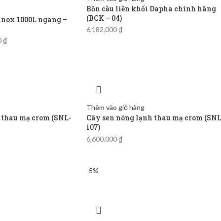
Bồn cầu liền khối Dapha chính hãng
(BCK – 04)
inox 1000L ngang –
6,182,000
₫
0
₫
Thêm vào giỏ hàng
 thau mạ crom (SNL-
Cây sen nóng lạnh thau mạ crom (SNL
107)
6,600,000
₫
-5%