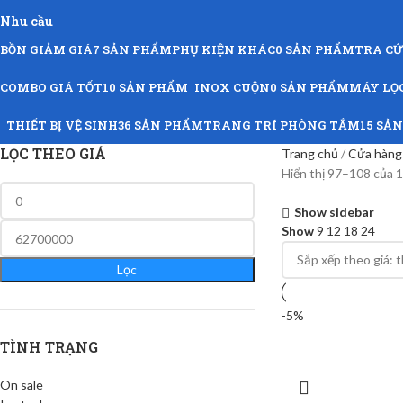
Nhu cầu
BỒN GIẢM GIÁ
7 SẢN PHẨM
PHỤ KIỆN KHÁC
0 SẢN PHẨM
TRA C
COMBO GIÁ TỐT
10 SẢN PHẨM
INOX CUỘN
0 SẢN PHẨM
MÁY LỌ
THIẾT BỊ VỆ SINH
36 SẢN PHẨM
TRANG TRÍ PHÒNG TẮM
15 SẢ
LỌC THEO GIÁ
Trang chủ
Cửa hàn
Hiển thị 97–108 của 
Show sidebar
Show
9
12
18
24
Lọc
-5%
TÌNH TRẠNG
On sale