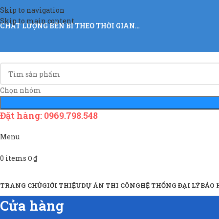
Skip to navigation
Skip to main content
CHẤT LƯỢNG BỀN BỈ THEO THỜI GIAN…
Chọn nhóm
Đặt hàng: 0969.798.548
Menu
0
items
0
₫
Sản Phẩm & Dịch Vụ
TRANG CHỦ
GIỚI THIỆU
DỰ ÁN THI CÔNG
HỆ THỐNG ĐẠI LÝ
BẢO
Cửa hàng