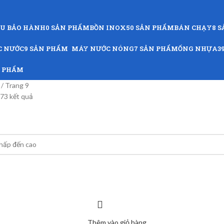
ỨU BẢO HÀNH
0 SẢN PHẨM
BỒN INOX
50 SẢN PHẨM
BÁN CHẠY
8 
C NƯỚC
9 SẢN PHẨM
MÁY NƯỚC NÓNG
7 SẢN PHẨM
ỐNG NHỰA
3
N PHẨM
g
Trang 9
173 kết quả
Thêm vào giỏ hàng