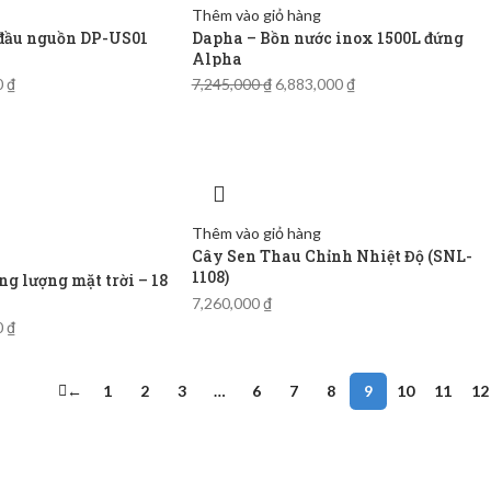
Thêm vào giỏ hàng
 đầu nguồn DP-US01
Dapha – Bồn nước inox 1500L đứng
Alpha
0
₫
7,245,000
₫
6,883,000
₫
Thêm vào giỏ hàng
Cây Sen Thau Chỉnh Nhiệt Độ (SNL-
1108)
g lượng mặt trời – 18
7,260,000
₫
0
₫
←
1
2
3
…
6
7
8
9
10
11
12