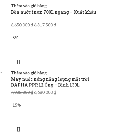
Thêm vào giỏ hàng
Bồn nước inox 700L ngang – Xuất khẩu
6,650,000
₫
6,317,500
₫
-5%
-
Thêm vào giỏ hàng
Máy nước nóng năng lượng mặt trời
DAPHA PPR 12 Ống – Bình 130L
7,032,000
₫
6,680,000
₫
-15%