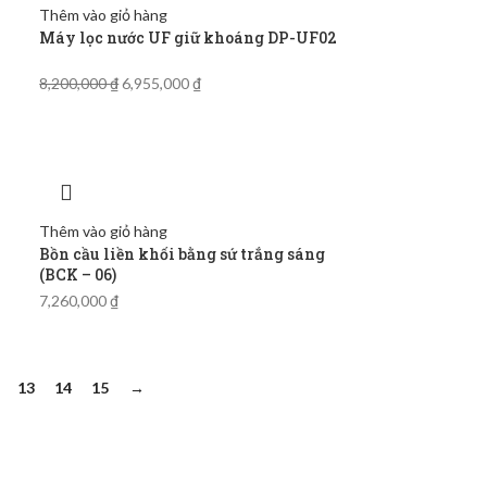
Thêm vào giỏ hàng
Máy lọc nước UF giữ khoáng DP-UF02
8,200,000
₫
6,955,000
₫
Thêm vào giỏ hàng
Bồn cầu liền khối bằng sứ trắng sáng
(BCK – 06)
7,260,000
₫
13
14
15
→