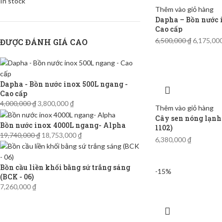
In stock
Thêm vào giỏ hàng
Dapha – Bồn nước 
Cao cấp
6,500,000
₫
6,175,00
ĐƯỢC ĐÁNH GIÁ CAO
Dapha - Bồn nước inox 500L ngang -
Cao cấp
4,000,000
₫
3,800,000
₫
Thêm vào giỏ hàng
Cây sen nóng lạnh
Bồn nước inox 4000L ngang- Alpha
1102)
19,740,000
₫
18,753,000
₫
6,380,000
₫
Bồn cầu liền khối bằng sứ trắng sáng
-15%
(BCK - 06)
7,260,000
₫